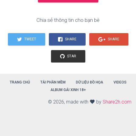
Chia sẻ thông tin cho bạn bè
TWEET
SHARE
SHARE
STAR
TRANG CHỦ
TẢI PHẦN MỀM
DỮ LIỆU ĐỒ HỌA
VIDEOS
ALBUM GÁI XINH 18+
©
2026, made with
favorite
by
Share2h.com