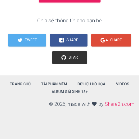
Chia sẻ thông tin cho bạn bè
TWEET
SHARE
SHARE
STAR
TRANG CHỦ
TẢI PHẦN MỀM
DỮ LIỆU ĐỒ HỌA
VIDEOS
ALBUM GÁI XINH 18+
©
2026, made with
favorite
by
Share2h.com