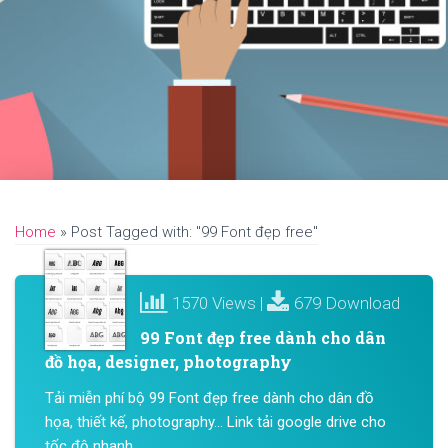
Home
»
Post Tagged with: "99 Font đẹp free"
1570 Views |
679 Download
99 Font đẹp free dành cho dân
đồ họa, designer, photography
Tải miễn phí bộ 99 Font đẹp free dành cho dân đồ
họa, thiết kế, photography… Link tải google drive cho
tốc độ nhanh...