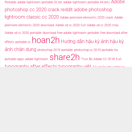
Adobe
Portable
adobe lightroom portable 32 bit
adobe lightroom portable 64 bits
photoshop cc 2020 crack reddit
adobe photoshop
lightroom classic cc 2020
Adobe premiere elements 2020 crack
Adobe
premiere elements 2020 download
Adobe xd cc 2020 full
Adobe xd cc 2020 mac
Adobe xd cc 2020 portable
download free adobe lightroom portable
free download after
hoan2h
Hướng dẫn hậu kỳ ảnh
hậu kỳ
effects portable cc
ảnh chân dung
photoshop 2019 portable
photoshop cc 2019 portable ita
share2h
portable apps adobe lightroom
Trọn Bộ Adobe CC 2018 Full
typography after effects
typography việt
Tải miễn phí adobe cc
2018 fullcrack
Tải miễn phí photoshop portable
Tải miễ phí adobe after effects cc
portable
TRANG CHỦ
TẢI PHẦN MỀM
DỮ LIỆU ĐỒ HỌA
VIDEOS
ALBUM GÁI XINH 18+