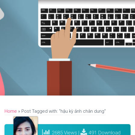
Home
»
Post Tagged with: "hậu kỳ ảnh chân dung"
2685 Views |
491 Download