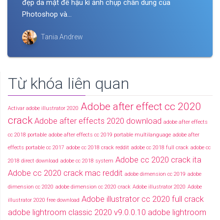
đẹp da mặt để hậu kì ảnh chụp chân dung của
Photoshop và...
Tania Andrew
Từ khóa liên quan
Adobe after effect cc 2020
Activar adobe illustrator 2020
crack
Adobe after effects 2020 download
adobe after effects
cc 2018 portable
adobe after effects cc 2019 portable multilanguage
adobe after
effects portable cc 2017
adobe cc 2018 crack reddit
adobe cc 2018 full crack
adobe cc
Adobe cc 2020 crack ita
2018 direct download
adobe cc 2018 system
Adobe cc 2020 crack mac reddit
adobe dimension cc 2019
adobe
dimension cc 2020
adobe dimension cc 2020 crack
Adobe illustrator 2020
Adobe
Adobe illustrator cc 2020 full crack
illustrator 2020 free download
adobe lightroom classic 2020 v9.0.0.10
adobe lightroom