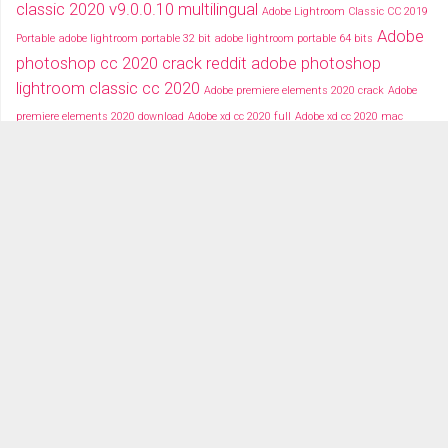
classic 2020 v9.0.0.10 multilingual
Adobe Lightroom Classic CC 2019
Adobe
Portable
adobe lightroom portable 32 bit
adobe lightroom portable 64 bits
photoshop cc 2020 crack reddit
adobe photoshop
lightroom classic cc 2020
Adobe premiere elements 2020 crack
Adobe
premiere elements 2020 download
Adobe xd cc 2020 full
Adobe xd cc 2020 mac
Adobe xd cc 2020 portable
download free adobe lightroom portable
free download after
hoan2h
Hướng dẫn hậu kỳ ảnh
hậu kỳ
effects portable cc
ảnh chân dung
photoshop 2019 portable
photoshop cc 2019 portable ita
share2h
portable apps adobe lightroom
Trọn Bộ Adobe CC 2018 Full
typography after effects
typography việt
Tải miễn phí adobe cc
2018 fullcrack
Tải miễn phí photoshop portable
Tải miễ phí adobe after effects cc
portable
TRANG CHỦ
TẢI PHẦN MỀM
DỮ LIỆU ĐỒ HỌA
VIDEOS
ALBUM GÁI XINH 18+