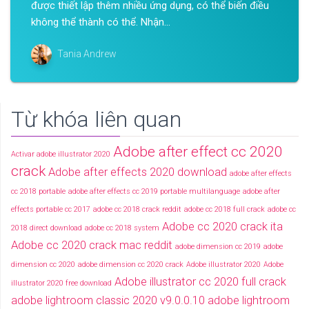
được thiết lập thêm nhiều ứng dụng, có thể biến điều
không thể thành có thể. Nhận...
Tania Andrew
Từ khóa liên quan
Adobe after effect cc 2020
Activar adobe illustrator 2020
crack
Adobe after effects 2020 download
adobe after effects
cc 2018 portable
adobe after effects cc 2019 portable multilanguage
adobe after
effects portable cc 2017
adobe cc 2018 crack reddit
adobe cc 2018 full crack
adobe cc
Adobe cc 2020 crack ita
2018 direct download
adobe cc 2018 system
Adobe cc 2020 crack mac reddit
adobe dimension cc 2019
adobe
dimension cc 2020
adobe dimension cc 2020 crack
Adobe illustrator 2020
Adobe
Adobe illustrator cc 2020 full crack
illustrator 2020 free download
adobe lightroom classic 2020 v9.0.0.10
adobe lightroom