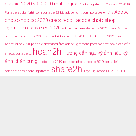
classic 2020 v9.0.0.10 multilingual
Adobe Lightroom Classic CC 2019
Adobe
Portable
adobe lightroom portable 32 bit
adobe lightroom portable 64 bits
photoshop cc 2020 crack reddit
adobe photoshop
lightroom classic cc 2020
Adobe premiere elements 2020 crack
Adobe
premiere elements 2020 download
Adobe xd cc 2020 full
Adobe xd cc 2020 mac
Adobe xd cc 2020 portable
download free adobe lightroom portable
free download after
hoan2h
Hướng dẫn hậu kỳ ảnh
hậu kỳ
effects portable cc
ảnh chân dung
photoshop 2019 portable
photoshop cc 2019 portable ita
share2h
portable apps adobe lightroom
Trọn Bộ Adobe CC 2018 Full
typography after effects
typography việt
Tải miễn phí adobe cc
2018 fullcrack
Tải miễn phí photoshop portable
Tải miễ phí adobe after effects cc
portable
TRANG CHỦ
TẢI PHẦN MỀM
DỮ LIỆU ĐỒ HỌA
VIDEOS