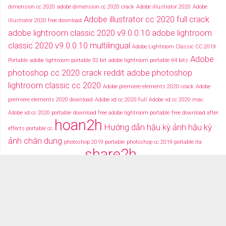
dimension cc 2020
adobe dimension cc 2020 crack
Adobe illustrator 2020
Adobe
Adobe illustrator cc 2020 full crack
illustrator 2020 free download
adobe lightroom classic 2020 v9.0.0.10
adobe lightroom
classic 2020 v9.0.0.10 multilingual
Adobe Lightroom Classic CC 2019
Adobe
Portable
adobe lightroom portable 32 bit
adobe lightroom portable 64 bits
photoshop cc 2020 crack reddit
adobe photoshop
lightroom classic cc 2020
Adobe premiere elements 2020 crack
Adobe
premiere elements 2020 download
Adobe xd cc 2020 full
Adobe xd cc 2020 mac
Adobe xd cc 2020 portable
download free adobe lightroom portable
free download after
hoan2h
Hướng dẫn hậu kỳ ảnh
hậu kỳ
effects portable cc
ảnh chân dung
photoshop 2019 portable
photoshop cc 2019 portable ita
share2h
portable apps adobe lightroom
Trọn Bộ Adobe CC 2018 Full
typography after effects
typography việt
Tải miễn phí adobe cc
2018 fullcrack
Tải miễn phí photoshop portable
Tải miễ phí adobe after effects cc
portable