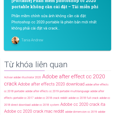
[Portable] Phần mềm photoshop cc 2020
portable không cần cài đặt – Tải miễn phí
Phần mềm chỉnh sửa ảnh không cần cài đặt:
Photoshop cc 2020 portable là phiên bản mới nhất
không phải cài đặt và crack...
Tania Andrew
Từ khóa liên quan
Adobe after effect cc 2020
Activar adobe illustrator 2020
crack
Adobe after effects 2020 download
adobe after effects
cc 2018 portable
adobe after effects cc 2019 portable multilanguage
adobe after
effects portable cc 2017
adobe cc 2018 crack reddit
adobe cc 2018 full crack
adobe cc
Adobe cc 2020 crack ita
2018 direct download
adobe cc 2018 system
Adobe cc 2020 crack mac reddit
adobe dimension cc 2019
adobe