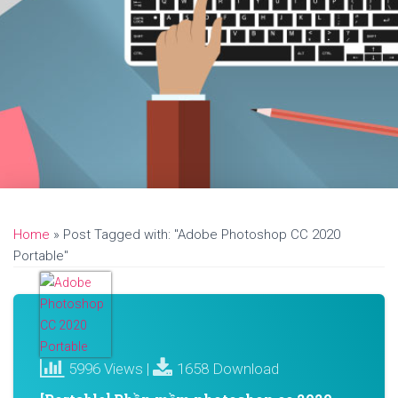
Home
»
Post Tagged with: "Adobe Photoshop CC 2020
Portable"
5996 Views |
1658 Download