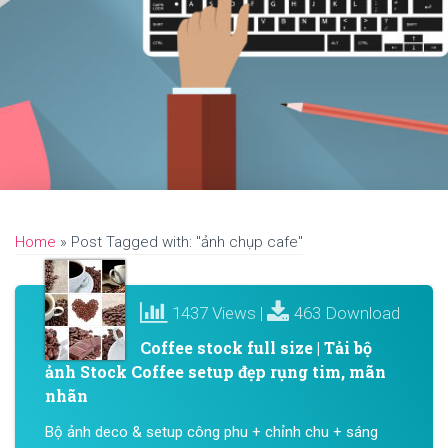
Home
»
Post Tagged with: "ảnh chụp cafe"
1437 Views |
463 Download
Coffee stock full size | Tải bộ
ảnh Stock Coffee setup đẹp rụng tim, mãn
nhãn
Bộ ảnh deco & setup công phu + chỉnh chu + sáng