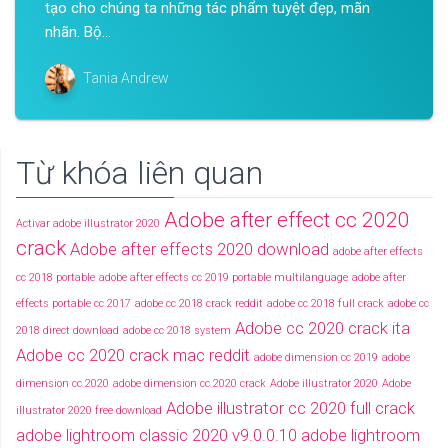
tạo cho chúng ta những tác phẩm tuyệt đẹp, mãn
nhãn. Bộ...
Tania Andrew
Từ khóa liên quan
Adobe after effect cc 2020
Activar adobe illustrator 2020
crack
Adobe after effects 2020 download
adobe after effects
cc 2018 portable
adobe after effects cc 2019 portable multilanguage
adobe after
effects portable cc 2017
adobe cc 2018 crack reddit
adobe cc 2018 full crack
adobe cc
Adobe cc 2020 crack ita
2018 direct download
adobe cc 2018 system
Adobe cc 2020 crack mac reddit
adobe dimension cc 2019
adobe
dimension cc 2020
adobe dimension cc 2020 crack
Adobe illustrator 2020
Adobe
Adobe illustrator cc 2020 full crack
illustrator 2020 free download
adobe lightroom classic 2020 v9.0.0.10
adobe lightroom