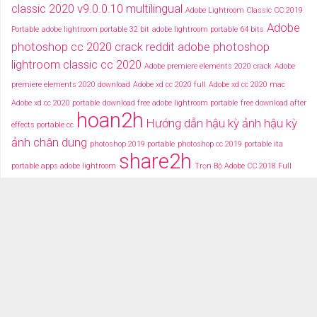
classic 2020 v9.0.0.10 multilingual
Adobe Lightroom Classic CC 2019
Adobe
Portable
adobe lightroom portable 32 bit
adobe lightroom portable 64 bits
photoshop cc 2020 crack reddit
adobe photoshop
lightroom classic cc 2020
Adobe premiere elements 2020 crack
Adobe
premiere elements 2020 download
Adobe xd cc 2020 full
Adobe xd cc 2020 mac
Adobe xd cc 2020 portable
download free adobe lightroom portable
free download after
hoan2h
Hướng dẫn hậu kỳ ảnh
hậu kỳ
effects portable cc
ảnh chân dung
photoshop 2019 portable
photoshop cc 2019 portable ita
share2h
portable apps adobe lightroom
Trọn Bộ Adobe CC 2018 Full
typography after effects
typography việt
Tải miễn phí adobe cc
2018 fullcrack
Tải miễn phí photoshop portable
Tải miễ phí adobe after effects cc
portable
TRANG CHỦ
TẢI PHẦN MỀM
DỮ LIỆU ĐỒ HỌA
VIDEOS