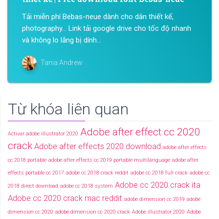
Tải miễn phí Bebas-neue dành cho dân thiết kế,
photography… Link tải google drive cho tốc độ nhanh
và không lo lắng bị dính...
Tania Andrew
Từ khóa liên quan
Adobe after effect cc 2020
Activar adobe illustrator 2020
crack
Adobe after effects 2020 download
adobe after effects
cc 2018 portable
adobe after effects cc 2019 portable multilanguage
adobe after
effects portable cc 2017
adobe cc 2018 crack reddit
adobe cc 2018 full crack
adobe cc
Adobe cc 2020 crack ita
2018 direct download
adobe cc 2018 system
Adobe cc 2020 crack mac reddit
adobe dimension cc 2019
adobe
dimension cc 2020
adobe dimension cc 2020 crack
Adobe illustrator 2020
Adobe