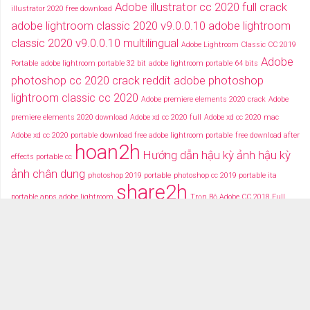
Adobe illustrator cc 2020 full crack
illustrator 2020 free download
adobe lightroom classic 2020 v9.0.0.10
adobe lightroom
classic 2020 v9.0.0.10 multilingual
Adobe Lightroom Classic CC 2019
Adobe
Portable
adobe lightroom portable 32 bit
adobe lightroom portable 64 bits
photoshop cc 2020 crack reddit
adobe photoshop
lightroom classic cc 2020
Adobe premiere elements 2020 crack
Adobe
premiere elements 2020 download
Adobe xd cc 2020 full
Adobe xd cc 2020 mac
Adobe xd cc 2020 portable
download free adobe lightroom portable
free download after
hoan2h
Hướng dẫn hậu kỳ ảnh
hậu kỳ
effects portable cc
ảnh chân dung
photoshop 2019 portable
photoshop cc 2019 portable ita
share2h
portable apps adobe lightroom
Trọn Bộ Adobe CC 2018 Full
typography after effects
typography việt
Tải miễn phí adobe cc
2018 fullcrack
Tải miễn phí photoshop portable
Tải miễ phí adobe after effects cc
portable