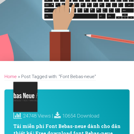
Home
»
Post Tagged with: "Font Bebas-neue"
24748 Views |
10654 Download
Tải miễn phí Font Bebas-neue dành cho dân
thiết kế | Free download font Bebas-neue