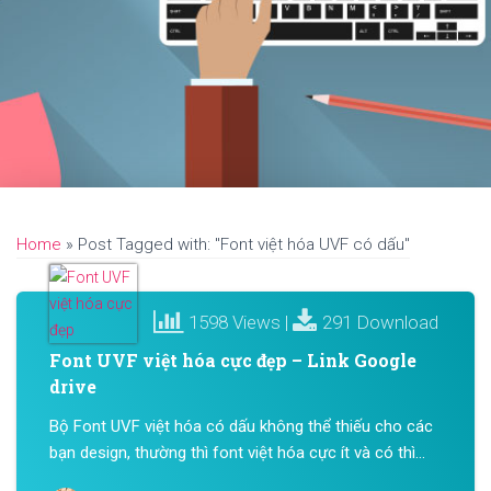
Home
»
Post Tagged with: "Font việt hóa UVF có dấu"
1598 Views |
291 Download
Font UVF việt hóa cực đẹp – Link Google
drive
Bộ Font UVF việt hóa có dấu không thể thiếu cho các
bạn design, thường thì font việt hóa cực ít và có thì...