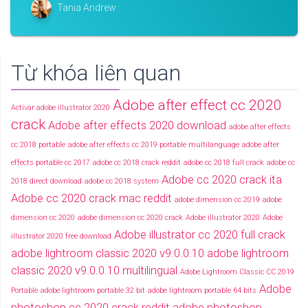
Tania Andrew
Từ khóa liên quan
Adobe after effect cc 2020
Activar adobe illustrator 2020
crack
Adobe after effects 2020 download
adobe after effects
cc 2018 portable
adobe after effects cc 2019 portable multilanguage
adobe after
effects portable cc 2017
adobe cc 2018 crack reddit
adobe cc 2018 full crack
adobe cc
Adobe cc 2020 crack ita
2018 direct download
adobe cc 2018 system
Adobe cc 2020 crack mac reddit
adobe dimension cc 2019
adobe
dimension cc 2020
adobe dimension cc 2020 crack
Adobe illustrator 2020
Adobe
Adobe illustrator cc 2020 full crack
illustrator 2020 free download
adobe lightroom classic 2020 v9.0.0.10
adobe lightroom
classic 2020 v9.0.0.10 multilingual
Adobe Lightroom Classic CC 2019
Adobe
Portable
adobe lightroom portable 32 bit
adobe lightroom portable 64 bits
photoshop cc 2020 crack reddit
adobe photoshop