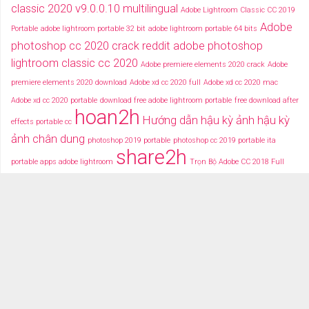
classic 2020 v9.0.0.10 multilingual
Adobe Lightroom Classic CC 2019
Adobe
Portable
adobe lightroom portable 32 bit
adobe lightroom portable 64 bits
photoshop cc 2020 crack reddit
adobe photoshop
lightroom classic cc 2020
Adobe premiere elements 2020 crack
Adobe
premiere elements 2020 download
Adobe xd cc 2020 full
Adobe xd cc 2020 mac
Adobe xd cc 2020 portable
download free adobe lightroom portable
free download after
hoan2h
Hướng dẫn hậu kỳ ảnh
hậu kỳ
effects portable cc
ảnh chân dung
photoshop 2019 portable
photoshop cc 2019 portable ita
share2h
portable apps adobe lightroom
Trọn Bộ Adobe CC 2018 Full
typography after effects
typography việt
Tải miễn phí adobe cc
2018 fullcrack
Tải miễn phí photoshop portable
Tải miễ phí adobe after effects cc
portable
TRANG CHỦ
TẢI PHẦN MỀM
DỮ LIỆU ĐỒ HỌA
VIDEOS