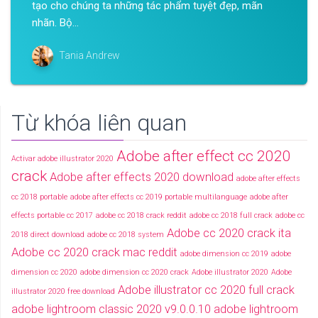
tạo cho chúng ta những tác phẩm tuyệt đẹp, mãn
nhãn. Bộ...
Tania Andrew
Từ khóa liên quan
Adobe after effect cc 2020
Activar adobe illustrator 2020
crack
Adobe after effects 2020 download
adobe after effects
cc 2018 portable
adobe after effects cc 2019 portable multilanguage
adobe after
effects portable cc 2017
adobe cc 2018 crack reddit
adobe cc 2018 full crack
adobe cc
Adobe cc 2020 crack ita
2018 direct download
adobe cc 2018 system
Adobe cc 2020 crack mac reddit
adobe dimension cc 2019
adobe
dimension cc 2020
adobe dimension cc 2020 crack
Adobe illustrator 2020
Adobe
Adobe illustrator cc 2020 full crack
illustrator 2020 free download
adobe lightroom classic 2020 v9.0.0.10
adobe lightroom