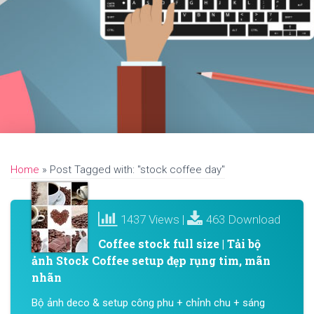
Home
»
Post Tagged with: "stock coffee day"
1437 Views |
463 Download
Coffee stock full size | Tải bộ
ảnh Stock Coffee setup đẹp rụng tim, mãn
nhãn
Bộ ảnh deco & setup công phu + chỉnh chu + sáng