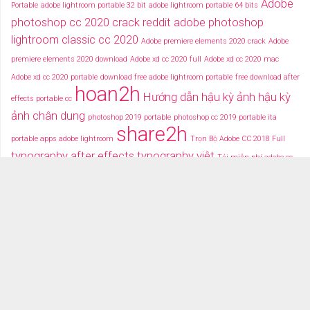
Adobe
Portable
adobe lightroom portable 32 bit
adobe lightroom portable 64 bits
photoshop cc 2020 crack reddit
adobe photoshop
lightroom classic cc 2020
Adobe premiere elements 2020 crack
Adobe
premiere elements 2020 download
Adobe xd cc 2020 full
Adobe xd cc 2020 mac
Adobe xd cc 2020 portable
download free adobe lightroom portable
free download after
hoan2h
Hướng dẫn hậu kỳ ảnh
hậu kỳ
effects portable cc
ảnh chân dung
photoshop 2019 portable
photoshop cc 2019 portable ita
share2h
portable apps adobe lightroom
Trọn Bộ Adobe CC 2018 Full
typography after effects
typography việt
Tải miễn phí adobe cc
2018 fullcrack
Tải miễn phí photoshop portable
Tải miễ phí adobe after effects cc
portable
TRANG CHỦ
TẢI PHẦN MỀM
DỮ LIỆU ĐỒ HỌA
VIDEOS
ALBUM GÁI XINH 18+