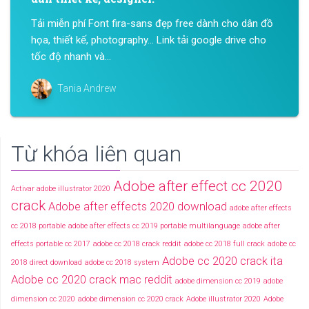
Tải miễn phí Font fira-sans đẹp free dành cho dân đồ
họa, thiết kế, photography… Link tải google drive cho
tốc độ nhanh và...
Tania Andrew
Từ khóa liên quan
Adobe after effect cc 2020
Activar adobe illustrator 2020
crack
Adobe after effects 2020 download
adobe after effects
cc 2018 portable
adobe after effects cc 2019 portable multilanguage
adobe after
effects portable cc 2017
adobe cc 2018 crack reddit
adobe cc 2018 full crack
adobe cc
Adobe cc 2020 crack ita
2018 direct download
adobe cc 2018 system
Adobe cc 2020 crack mac reddit
adobe dimension cc 2019
adobe
dimension cc 2020
adobe dimension cc 2020 crack
Adobe illustrator 2020
Adobe