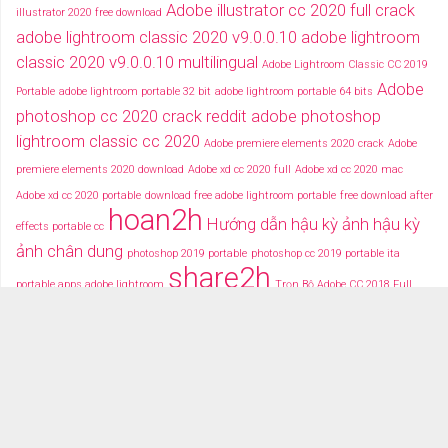
Adobe illustrator cc 2020 full crack
illustrator 2020 free download
adobe lightroom classic 2020 v9.0.0.10
adobe lightroom
classic 2020 v9.0.0.10 multilingual
Adobe Lightroom Classic CC 2019
Adobe
Portable
adobe lightroom portable 32 bit
adobe lightroom portable 64 bits
photoshop cc 2020 crack reddit
adobe photoshop
lightroom classic cc 2020
Adobe premiere elements 2020 crack
Adobe
premiere elements 2020 download
Adobe xd cc 2020 full
Adobe xd cc 2020 mac
Adobe xd cc 2020 portable
download free adobe lightroom portable
free download after
hoan2h
Hướng dẫn hậu kỳ ảnh
hậu kỳ
effects portable cc
ảnh chân dung
photoshop 2019 portable
photoshop cc 2019 portable ita
share2h
portable apps adobe lightroom
Trọn Bộ Adobe CC 2018 Full
typography after effects
typography việt
Tải miễn phí adobe cc
2018 fullcrack
Tải miễn phí photoshop portable
Tải miễ phí adobe after effects cc
portable