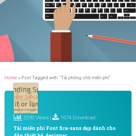
Home
»
Post Tagged with: "Tải phông chữ miễn phí"
3290 Views |
1674 Download
Tải miến phí Font fira-sans đẹp dành cho
dân thiết kế, designer.