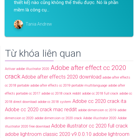
thiết kế) nào cũng không thể thiếu được. Nó là phần
mềm là công cụ...
Tania Andrew
Từ khóa liên quan
Adobe after effect cc 2020
Activar adobe illustrator 2020
crack
Adobe after effects 2020 download
adobe after effects
cc 2018 portable
adobe after effects cc 2019 portable multilanguage
adobe after
effects portable cc 2017
adobe cc 2018 crack reddit
adobe cc 2018 full crack
adobe cc
Adobe cc 2020 crack ita
2018 direct download
adobe cc 2018 system
Adobe cc 2020 crack mac reddit
adobe dimension cc 2019
adobe
dimension cc 2020
adobe dimension cc 2020 crack
Adobe illustrator 2020
Adobe
Adobe illustrator cc 2020 full crack
illustrator 2020 free download
adobe lightroom classic 2020 v9.0.0.10
adobe lightroom