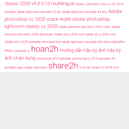
classic 2020 v9.0.0.10 multilingual
Adobe Lightroom Classic CC 2019
Adobe
Portable
adobe lightroom portable 32 bit
adobe lightroom portable 64 bits
photoshop cc 2020 crack reddit
adobe photoshop
lightroom classic cc 2020
Adobe premiere elements 2020 crack
Adobe
premiere elements 2020 download
Adobe xd cc 2020 full
Adobe xd cc 2020 mac
Adobe xd cc 2020 portable
download free adobe lightroom portable
free download after
hoan2h
Hướng dẫn hậu kỳ ảnh
hậu kỳ
effects portable cc
ảnh chân dung
photoshop 2019 portable
photoshop cc 2019 portable ita
share2h
portable apps adobe lightroom
Trọn Bộ Adobe CC 2018 Full
typography after effects
typography việt
Tải miễn phí adobe cc
2018 fullcrack
Tải miễn phí photoshop portable
Tải miễ phí adobe after effects cc
portable
TRANG CHỦ
TẢI PHẦN MỀM
DỮ LIỆU ĐỒ HỌA
VIDEOS