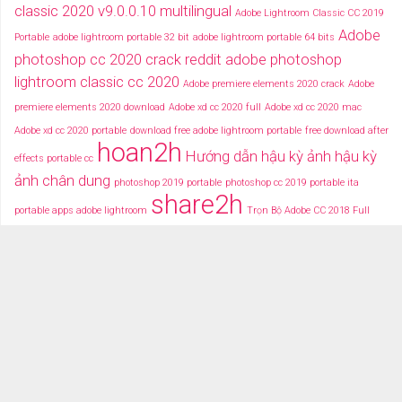
classic 2020 v9.0.0.10 multilingual
Adobe Lightroom Classic CC 2019
Adobe
Portable
adobe lightroom portable 32 bit
adobe lightroom portable 64 bits
photoshop cc 2020 crack reddit
adobe photoshop
lightroom classic cc 2020
Adobe premiere elements 2020 crack
Adobe
premiere elements 2020 download
Adobe xd cc 2020 full
Adobe xd cc 2020 mac
Adobe xd cc 2020 portable
download free adobe lightroom portable
free download after
hoan2h
Hướng dẫn hậu kỳ ảnh
hậu kỳ
effects portable cc
ảnh chân dung
photoshop 2019 portable
photoshop cc 2019 portable ita
share2h
portable apps adobe lightroom
Trọn Bộ Adobe CC 2018 Full
typography after effects
typography việt
Tải miễn phí adobe cc
2018 fullcrack
Tải miễn phí photoshop portable
Tải miễ phí adobe after effects cc
portable
TRANG CHỦ
TẢI PHẦN MỀM
DỮ LIỆU ĐỒ HỌA
VIDEOS