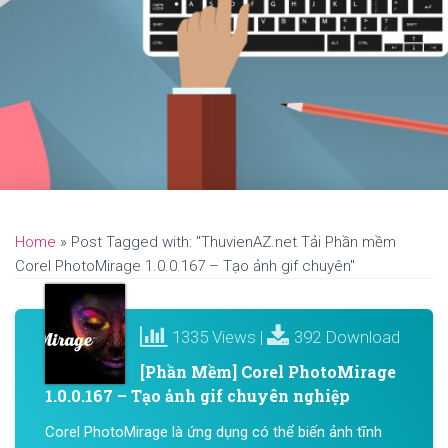
Home
»
Post Tagged with: "ThuvienAZ.net Tải Phần mềm
Corel PhotoMirage 1.0.0.167 – Tạo ảnh gif chuyên"
1335 Views |
392 Download
[Phần Mềm] Corel PhotoMirage
1.0.0.167 – Tạo ảnh gif chuyên nghiệp
Corel PhotoMirage là ứng dụng có thể biến ảnh tĩnh