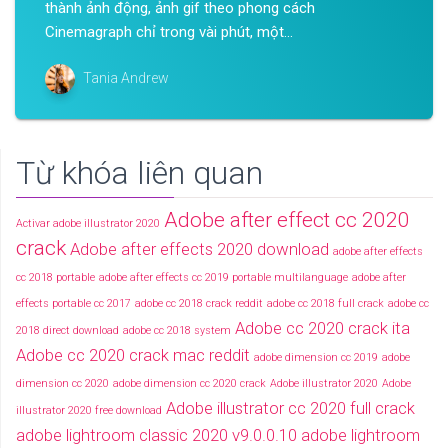
thành ảnh động, ảnh gif theo phong cách
Cinemagraph chỉ trong vài phút, một...
Tania Andrew
Từ khóa liên quan
Adobe after effect cc 2020
Activar adobe illustrator 2020
crack
Adobe after effects 2020 download
adobe after effects
cc 2018 portable
adobe after effects cc 2019 portable multilanguage
adobe after
effects portable cc 2017
adobe cc 2018 crack reddit
adobe cc 2018 full crack
adobe cc
Adobe cc 2020 crack ita
2018 direct download
adobe cc 2018 system
Adobe cc 2020 crack mac reddit
adobe dimension cc 2019
adobe
dimension cc 2020
adobe dimension cc 2020 crack
Adobe illustrator 2020
Adobe
Adobe illustrator cc 2020 full crack
illustrator 2020 free download
adobe lightroom classic 2020 v9.0.0.10
adobe lightroom