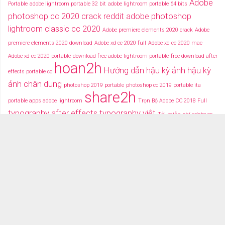
Adobe
Portable
adobe lightroom portable 32 bit
adobe lightroom portable 64 bits
photoshop cc 2020 crack reddit
adobe photoshop
lightroom classic cc 2020
Adobe premiere elements 2020 crack
Adobe
premiere elements 2020 download
Adobe xd cc 2020 full
Adobe xd cc 2020 mac
Adobe xd cc 2020 portable
download free adobe lightroom portable
free download after
hoan2h
Hướng dẫn hậu kỳ ảnh
hậu kỳ
effects portable cc
ảnh chân dung
photoshop 2019 portable
photoshop cc 2019 portable ita
share2h
portable apps adobe lightroom
Trọn Bộ Adobe CC 2018 Full
typography after effects
typography việt
Tải miễn phí adobe cc
2018 fullcrack
Tải miễn phí photoshop portable
Tải miễ phí adobe after effects cc
portable
TRANG CHỦ
TẢI PHẦN MỀM
DỮ LIỆU ĐỒ HỌA
VIDEOS
ALBUM GÁI XINH 18+