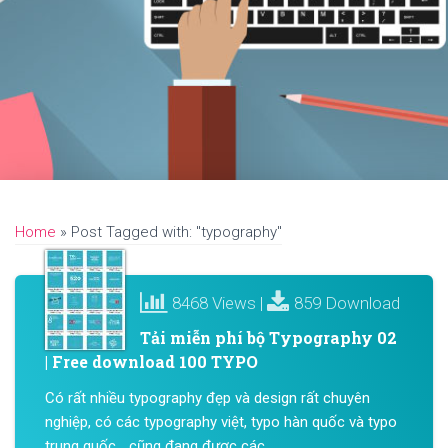
Home
»
Post Tagged with: "typography"
8468 Views |
859 Download
Tải miễn phí bộ Typography 02
| Free download 100 TYPO
Có rất nhiều typography đẹp và design rất chuyên
nghiệp, có các typography việt, typo hàn quốc và typo
trung quốc… cũng đang được các...