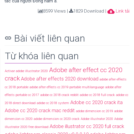
tác của người Đông nam á.
cloud_download
8599 Views |
1829 Download |
Link tải
Bài viết liên quan
link
Từ khóa liên quan
Adobe after effect cc 2020
Activar adobe illustrator 2020
crack
Adobe after effects 2020 download
adobe after effects
cc 2018 portable
adobe after effects cc 2019 portable multilanguage
adobe after
effects portable cc 2017
adobe cc 2018 crack reddit
adobe cc 2018 full crack
adobe cc
Adobe cc 2020 crack ita
2018 direct download
adobe cc 2018 system
Adobe cc 2020 crack mac reddit
adobe dimension cc 2019
adobe
dimension cc 2020
adobe dimension cc 2020 crack
Adobe illustrator 2020
Adobe
Adobe illustrator cc 2020 full crack
illustrator 2020 free download