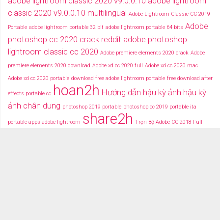
adobe lightroom classic 2020 v9.0.0.10
adobe lightroom
classic 2020 v9.0.0.10 multilingual
Adobe Lightroom Classic CC 2019
Adobe
Portable
adobe lightroom portable 32 bit
adobe lightroom portable 64 bits
photoshop cc 2020 crack reddit
adobe photoshop
lightroom classic cc 2020
Adobe premiere elements 2020 crack
Adobe
premiere elements 2020 download
Adobe xd cc 2020 full
Adobe xd cc 2020 mac
Adobe xd cc 2020 portable
download free adobe lightroom portable
free download after
hoan2h
Hướng dẫn hậu kỳ ảnh
hậu kỳ
effects portable cc
ảnh chân dung
photoshop 2019 portable
photoshop cc 2019 portable ita
share2h
portable apps adobe lightroom
Trọn Bộ Adobe CC 2018 Full
typography after effects
typography việt
Tải miễn phí adobe cc
2018 fullcrack
Tải miễn phí photoshop portable
Tải miễ phí adobe after effects cc
portable
TRANG CHỦ
TẢI PHẦN MỀM
DỮ LIỆU ĐỒ HỌA
VIDEOS