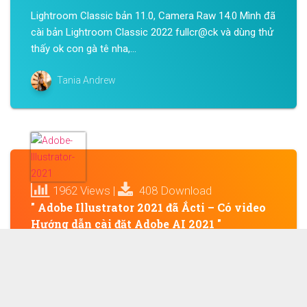
Lightroom Classic bản 11.0, Camera Raw 14.0 Mình đã
cài bản Lightroom Classic 2022 fullcr@ck và dùng thử
thấy ok con gà tê nha,...
Tania Andrew
1962 Views |
408 Download
" Adobe Illustrator 2021 đã Ắcti – Có video
Hướng dẫn cài đặt Adobe AI 2021 "
Adobe Illustrator 2021 nhiều tín đồ AI đang trông chờ,
đặc biệt là bản này có gì mới để các bạn đang dùng
bản...