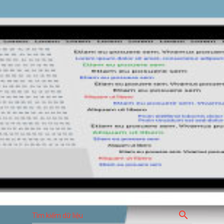
search
Tìm kiếm dữ liệu