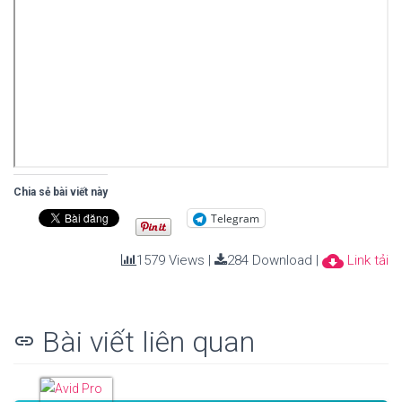
Chia sẻ bài viết này
Telegram
cloud_download
1579 Views |
284 Download |
Link tải
Bài viết liên quan
link