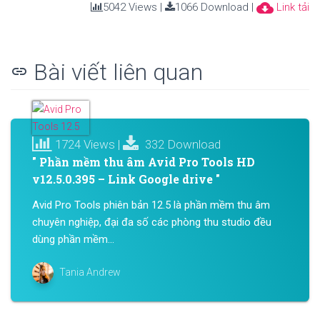
cloud_download
5042 Views |
1066 Download |
Link tải
Bài viết liên quan
link
1724 Views |
332 Download
" Phần mềm thu âm Avid Pro Tools HD
v12.5.0.395 – Link Google drive "
Avid Pro Tools phiên bản 12.5 là phần mềm thu âm
chuyên nghiệp, đại đa số các phòng thu studio đều
dùng phần mềm...
Tania Andrew