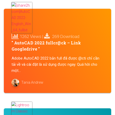
1262 Views |
269 Download
" AutoCAD 2022 fullcr@ck – Link
Googledrive "
Adobe AutoCAD 2022 bản full đã được @cti chỉ cần
tải về và cài đặt là sử dụng được ngay. Quá hời cho
một...
Tania Andrew