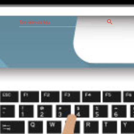
search
Tìm kiếm dữ liệu