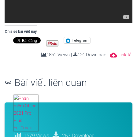
Chia sẻ bài viết này
Telegram
cloud_download
1851 Views |
424 Download |
Link tải
Bài viết liên quan
link
1579 Views |
287 Download