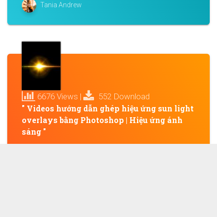
Tania Andrew
6676 Views |
552 Download
" Videos hướng dẫn ghép hiệu ứng sun light
overlays bằng Photoshop | Hiệu ứng ánh
sáng "
Xin chào các bạn, hôm nay mình sẽ hướng dẫn các
bạn dùng cách dùng light overlays file jpg, bằng cách
dùng chế độ...
Tania Andrew