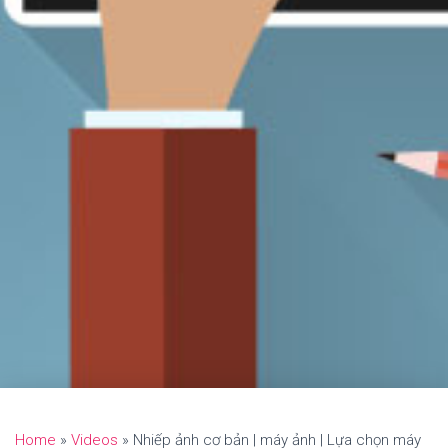
Home
»
Videos
»
Nhiếp ảnh cơ bản | máy ảnh | Lựa chọn máy