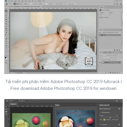
Tải miễn phí phân mềm Adobe Photoshop CC 2019 fullcrack |
Free download Adobe Photoshop CC 2019 for windown