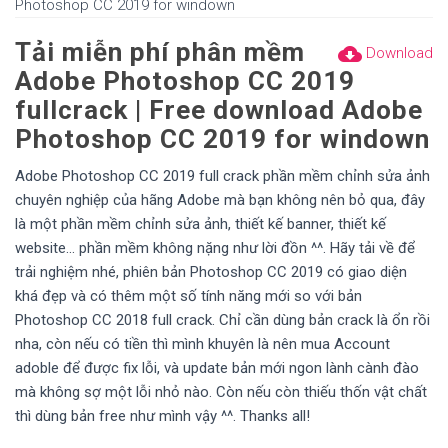
Photoshop CC 2019 for windown
Tải miễn phí phân mềm
cloud_download
Download
Adobe Photoshop CC 2019
fullcrack | Free download Adobe
Photoshop CC 2019 for windown
Adobe Photoshop CC 2019 full crack phần mềm chỉnh sửa ảnh
chuyên nghiệp của hãng Adobe mà bạn không nên bỏ qua, đây
là một phần mềm chỉnh sửa ảnh, thiết kế banner, thiết kế
website… phần mềm không nặng như lời đồn ^^. Hãy tải về để
trải nghiệm nhé, phiên bản Photoshop CC 2019 có giao diện
khá đẹp và có thêm một số tính năng mới so với bản
Photoshop CC 2018 full crack. Chỉ cần dùng bản crack là ổn rồi
nha, còn nếu có tiền thì mình khuyên là nên mua Account
adoble để được fix lỗi, và update bản mới ngon lành cành đào
mà không sợ một lỗi nhỏ nào. Còn nếu còn thiếu thốn vật chất
thì dùng bản free như mình vậy ^^. Thanks all!